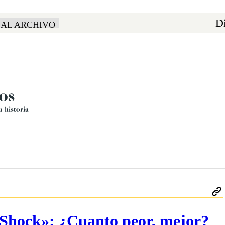
Di
 AL ARCHIVO
l Shock»: ¿Cuanto peor, mejor?