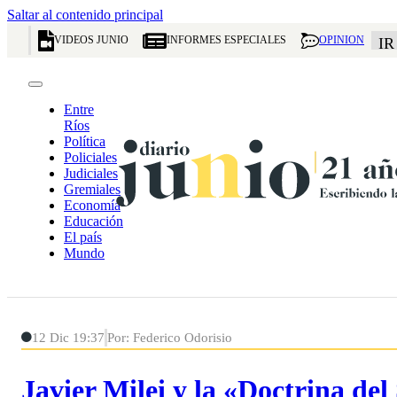
Saltar al contenido principal
VIDEOS JUNIO
INFORMES ESPECIALES
OPINION
IR
Entre
Ríos
Política
Policiales
Judiciales
Gremiales
Economía
Educación
El país
Mundo
12 Dic 19:37
Por: Federico Odorisio
Javier Milei y la «Doctrina de