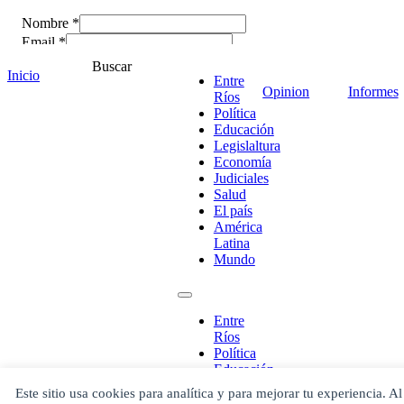
Nombre *
Email *
Comentario
*
Buscar
Inicio
Entre
Opinion
Informes
Ríos
Política
Educación
Legislaltura
Economía
Judiciales
Salud
El país
América
Latina
Mundo
¡Ponete en contacto!
Entre
Ríos
Política
Educación
Legislaltura
Este sitio usa cookies para analítica y para mejorar tu experiencia. Al
Economía
Escribe aquí abajo lo que desees buscar