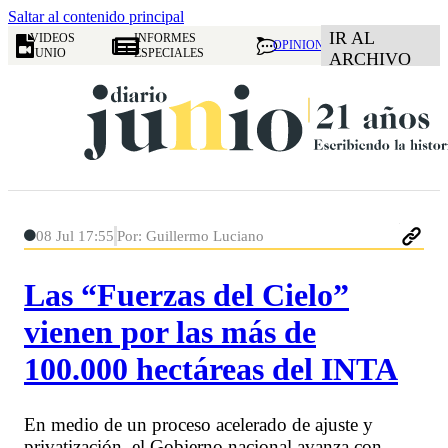
Saltar al contenido principal
IR AL
VIDEOS
INFORMES
OPINION
JUNIO
ESPECIALES
ARCHIVO
08 Jul 17:55
Por: Guillermo Luciano
Las “Fuerzas del Cielo”
vienen por las más de
100.000 hectáreas del INTA
En medio de un proceso acelerado de ajuste y
privatización, el Gobierno nacional avanza con