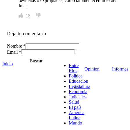
devueltas o expropiadas, como también el edificio del
Inta.
12
Deja tu comentario
Nombre *
Email *
Comentario
*
Buscar
Inicio
Entre
Opinion
Informes
Ríos
Política
Educación
Legislaltura
Economía
Judiciales
Salud
El país
América
Latina
Mundo