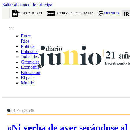
Saltar al contenido principal
VIDEOS JUNIO
INFORMES ESPECIALES
OPINION
IR
Entre
Ríos
Política
Policiales
Judiciales
Gremiales
Economía
Educación
El país
Mundo
03 Feb 20:35
«Ni yerba de ayer secándose al 