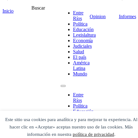
Buscar
Inicio
Entre
Opinion
Informes
Ríos
Política
Educación
Legislaltura
Economía
Judiciales
Salud
El país
¡Ponete en contacto!
América
Latina
Mundo
Escribe aquí abajo lo que desees buscar
Entre
luego presiona el botón "buscar"
Ríos
Buscar
Buscar
Política
O bien prueba
Educación
Buscar en el archivo
Legislaltura
Este sitio usa cookies para analítica y para mejorar tu experiencia. Al
Economía
hacer clic en «Aceptar» aceptas nuestro uso de las cookies. Más
Judiciales
Salud
información en nuestra
política de privacidad
.