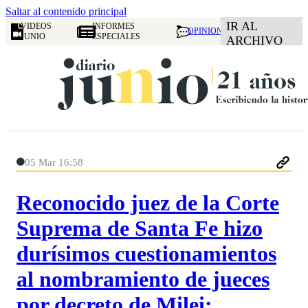
Saltar al contenido principal
IR AL
VIDEOS
INFORMES
OPINION
JUNIO
ESPECIALES
ARCHIVO
05 Mar 16:58
Reconocido juez de la Corte
Suprema de Santa Fe hizo
durísimos cuestionamientos
al nombramiento de jueces
por decreto de Milei: