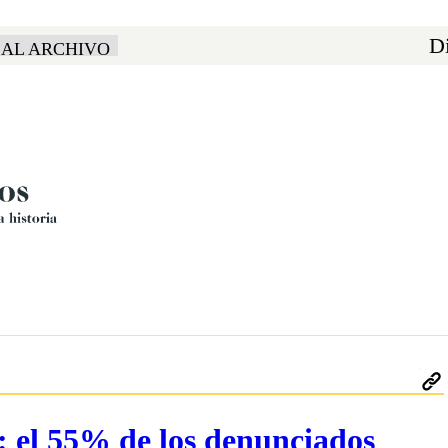
Di
 AL ARCHIVO
s: el 55% de los denunciados