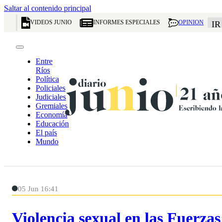
Saltar al contenido principal
VIDEOS JUNIO
INFORMES ESPECIALES
OPINION
IR
Entre
Ríos
Política
Policiales
Judiciales
Gremiales
Economía
Educación
El país
Mundo
05 Jun 16:41
Violencia sexual en las Fuerza