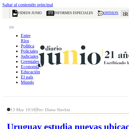
Saltar al contenido principal
VIDEOS JUNIO
INFORMES ESPECIALES
OPINION
IR
Entre
Ríos
Política
Policiales
Judiciales
Gremiales
Economía
Educación
El país
Mundo
13 May 19:58
Por: Diana Slavkin
Uruguay estudia nuevas ubicac