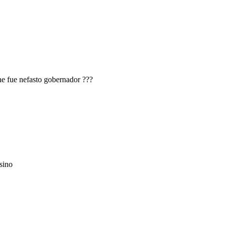
ne fue nefasto gobernador ???
asino