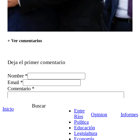
+ Ver comentarios
Deja el primer comentario
Nombre *
Email *
Comentario
*
Buscar
Inicio
Entre
Opinion
Informes
Ríos
Política
Educación
Legislaltura
Economía