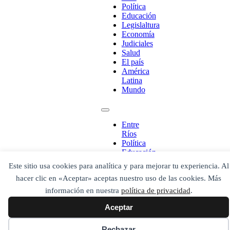
Política
Educación
Legislaltura
Economía
Judiciales
Salud
El país
América
Latina
Mundo
¡Ponete en contacto!
Entre
Ríos
Política
Educación
Escribe aquí abajo lo que desees buscar
Legislaltura
Este sitio usa cookies para analítica y para mejorar tu experiencia. Al
luego presiona el botón "buscar"
Economía
Buscar
hacer clic en «Aceptar» aceptas nuestro uso de las cookies. Más
Buscar
Judiciales
O bien prueba
Salud
información en nuestra
política de privacidad
.
Buscar en el archivo
El país
Aceptar
América
Latina
Mundo
Rechazar