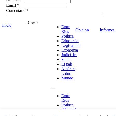
Email *
Comentario
*
Buscar
Inicio
Entre
Opinion
Informes
Ríos
Política
Educación
Legislaltura
Economía
Judiciales
Salud
El país
América
Latina
Mundo
¡Ponete en contacto!
Entre
Ríos
Política
Escribe aquí abajo lo que desees buscar
Educación
luego presiona el botón "buscar"
Legislaltura