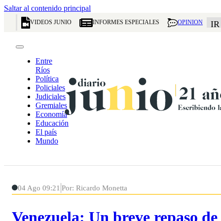
Saltar al contenido principal
VIDEOS JUNIO
INFORMES ESPECIALES
OPINION
IR
Entre
Ríos
Política
Policiales
Judiciales
Gremiales
Economía
Educación
El país
Mundo
04 Ago 09:21
Por: Ricardo Monetta
Venezuela: Un breve repaso de 