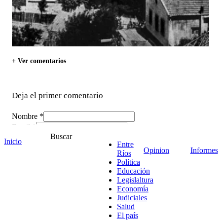
+ Ver comentarios
Deja el primer comentario
Nombre *
Email *
Buscar
Comentario
*
Inicio
Entre
Opinion
Informes
Ríos
Política
Educación
Legislaltura
Economía
Judiciales
Salud
El país