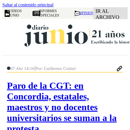
Saltar al contenido principal
IR AL
VIDEOS
INFORMES
OPINION
JUNIO
ESPECIALES
ARCHIVO
07 Abr 14:16
Por: Guillermo Coduri
Paro de la CGT: en
Concordia, estatales,
maestros y no docentes
universitarios se suman a la
protesta