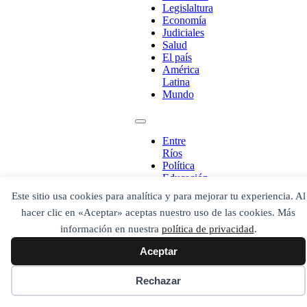
¡Ponete en contacto!
Legislaltura
Economía
Judiciales
Salud
El país
Escribe aquí abajo lo que desees buscar
América
luego presiona el botón "buscar"
Latina
Buscar
Buscar
Mundo
O bien prueba
Buscar en el archivo
Entre
Ríos
Política
Educación
Legislaltura
Este sitio usa cookies para analítica y para mejorar tu experiencia. Al
Economía
hacer clic en «Aceptar» aceptas nuestro uso de las cookies. Más
Judiciales
Salud
información en nuestra
política de privacidad
.
El país
Aceptar
América
Latina
Mundo
Rechazar
Secciones