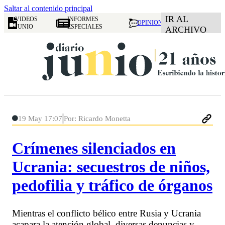
Saltar al contenido principal
IR AL
VIDEOS
INFORMES
OPINION
JUNIO
ESPECIALES
ARCHIVO
19 May 17:07
Por: Ricardo Monetta
Crímenes silenciados en
Ucrania: secuestros de niños,
pedofilia y tráfico de órganos
Mientras el conflicto bélico entre Rusia y Ucrania
acapara la atención global, diversas denuncias y