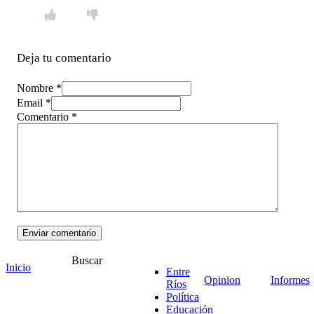
Deja tu comentario
Nombre *
Email *
Comentario
*
Buscar
Inicio
Entre
Opinion
Informes
Ríos
Política
Educación