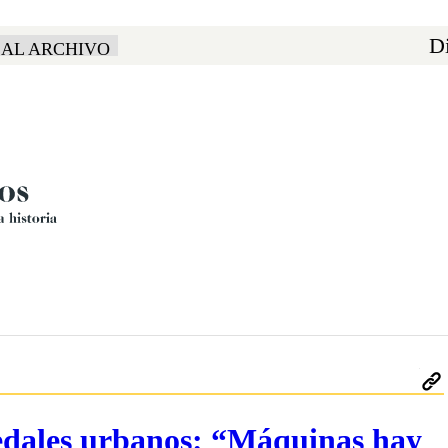
Di
 AL ARCHIVO
medales urbanos: “Máquinas hay