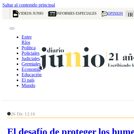
Saltar al contenido principal
VIDEOS JUNIO
INFORMES ESPECIALES
OPINION
IR
Entre
Ríos
Política
Policiales
Judiciales
Gremiales
Economía
Educación
El país
Mundo
26 Dic 12:16
El desafío de proteger los hu