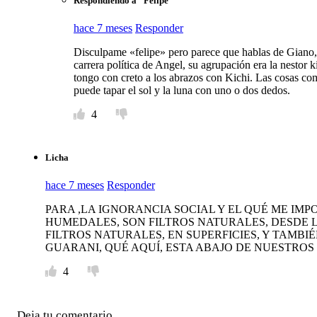
Respondiendo a "Felipe"
hace 7 meses
Responder
Disculpame «felipe» pero parece que hablas de Giano, (
carrera política de Angel, su agrupación era la nestor 
tongo con creto a los abrazos con Kichi. Las cosas com
puede tapar el sol y la luna con uno o dos dedos.
4
Licha
hace 7 meses
Responder
PARA ,LA IGNORANCIA SOCIAL Y EL QUÉ ME IM
HUMEDALES, SON FILTROS NATURALES, DESDE L
FILTROS NATURALES, EN SUPERFICIES, Y TAMBI
GUARANI, QUÉ AQUÍ, ESTA ABAJO DE NUESTROS 
4
Deja tu comentario