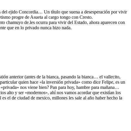
del ejido Concordia… Un título que suena a desesperación por vivir
detismo progre de Asueta al cargo tongo con Cresto.
ento chamuyo de.les ocurra para vivir del Estado, ahora aparecen con
ente que en lo privado nunca hizo nada.
ión anterior (antes de la bianca, pasando la bianca… el vallecito,
 particular quien hace «la inversión privada» como dice Felipe, es un
ón «privada» nos viene bien? Pan para hoy, hambre para mañana…
ios alto y ser «modernos», ahí nos vamos acordar que existían los
 es el de ciudad de mexico, millones les sale al año haber hecho la