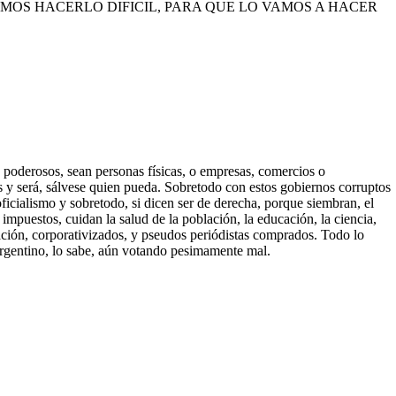
e: SI PODEMOS HACERLO DIFICIL, PARA QUE LO VAMOS A HACER
oderosos, sean personas físicas, o empresas, comercios o
 es y será, sálvese quien pueda. Sobretodo con estos gobiernos corruptos
oficialismo y sobretodo, si dicen ser de derecha, porque siembran, el
impuestos, cuidan la salud de la población, la educación, la ciencia,
ción, corporativizados, y pseudos periódistas comprados. Todo lo
rgentino, lo sabe, aún votando pesimamente mal.