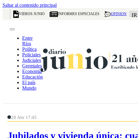
Saltar al contenido principal
VIDEOS JUNIO
INFORMES ESPECIALES
OPINION
IR
Entre
Ríos
Política
Policiales
Judiciales
Gremiales
Economía
Educación
El país
Mundo
28 Abr 17:45
Jubilados y vivienda única: cu