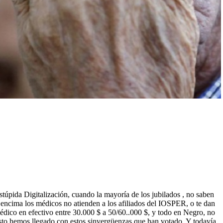
túpida Digitalización, cuando la mayoría de los jubilados , no saben
y encima los médicos no atienden a los afiliados del IOSPER, o te dan
médico en efectivo entre 30.000 $ a 50/60..000 $, y todo en Negro, no
 esto hemos llegado con estos sinvergüenzas que han votado. Y todavía