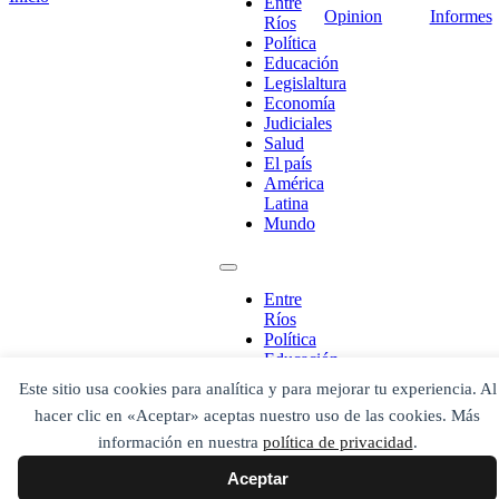
Entre
Opinion
Informes
Ríos
Política
Educación
Legislaltura
¡Ponete en contacto!
Economía
Judiciales
Salud
El país
América
Latina
Escribe aquí abajo lo que desees buscar
Mundo
luego presiona el botón "buscar"
Buscar
Buscar
O bien prueba
Buscar en el archivo
Entre
Ríos
Política
Educación
Legislaltura
Este sitio usa cookies para analítica y para mejorar tu experiencia. Al
Economía
hacer clic en «Aceptar» aceptas nuestro uso de las cookies. Más
Judiciales
Salud
información en nuestra
política de privacidad
.
El país
Aceptar
América