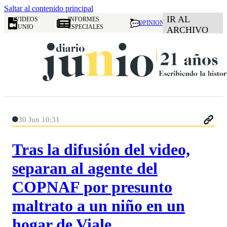
Saltar al contenido principal
IR AL
VIDEOS
INFORMES
OPINION
JUNIO
ESPECIALES
ARCHIVO
30 Jun 10:31
Tras la difusión del video,
separan al agente del
COPNAF por presunto
maltrato a un niño en un
hogar de Viale