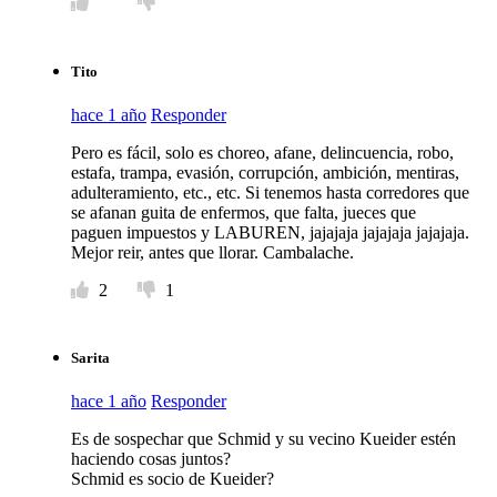
Tito
hace 1 año
Responder
Pero es fácil, solo es choreo, afane, delincuencia, robo,
estafa, trampa, evasión, corrupción, ambición, mentiras,
adulteramiento, etc., etc. Si tenemos hasta corredores que
se afanan guita de enfermos, que falta, jueces que
paguen impuestos y LABUREN, jajajaja jajajaja jajajaja.
Mejor reir, antes que llorar. Cambalache.
2
1
Sarita
hace 1 año
Responder
Es de sospechar que Schmid y su vecino Kueider estén
haciendo cosas juntos?
Schmid es socio de Kueider?