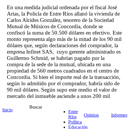
En una medida judicial ordenada por el fiscal José
Arias, la Policía de Entre Ríos allanó la vivienda de
Carlos Alcides González, tesorero de la Sociedad
Mutual de Músicos de Concordia, donde se
confiscó la suma de 50.500 dólares en efectivo. Este
monto representa algo más de la mitad de los 90 mil
dólares que, según declaraciones del comprador, la
empresa Infinet SAS, cuyo gerente administrado es
Guillermo Schmid, se habrían pagado por la
compra de la sede de la mutual, ubicada en una
propiedad de 560 metros cuadrados en el centro de
Concordia. Si bien el importe real de la transacción,
según lo admitido por el comprador, habría sido de
90 mil dólares. Según supo este medio el valor de
mercado del inmueble asciende a unos 200 mil
dólares, considerando un precio promedio de 350
Buscar
dólares por metro cuadrado; a pesar de ser un
Inicio
Entre
edificio que integra la nómina del patrimonio
Opinion
Informes
Ríos
arquitectónico de la ciudad, por lo que la norma
Política
Educación
indica que se debe conservar su fachada histórica