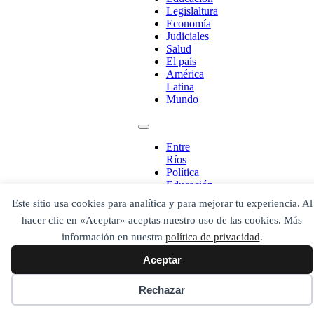
Legislaltura
Economía
Judiciales
Salud
El país
¡Ponete en contacto!
América
Latina
Mundo
Escribe aquí abajo lo que desees buscar
Entre
luego presiona el botón "buscar"
Ríos
Política
Buscar
Buscar
Educación
O bien prueba
Legislaltura
Buscar en el archivo
Este sitio usa cookies para analítica y para mejorar tu experiencia. Al
Economía
hacer clic en «Aceptar» aceptas nuestro uso de las cookies. Más
Judiciales
Salud
información en nuestra
política de privacidad
.
El país
Aceptar
América
Latina
Mundo
Rechazar
Secciones