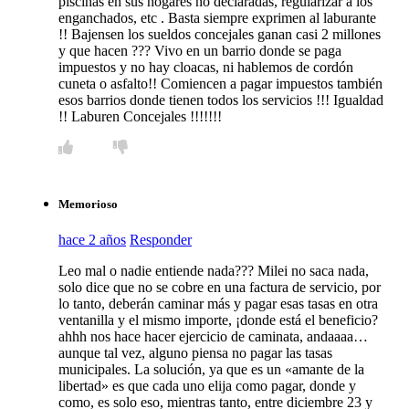
piscinas en sus hogares no declaradas, regularizar a los
enganchados, etc . Basta siempre exprimen al laburante
!! Bajensen los sueldos concejales ganan casi 2 millones
y que hacen ??? Vivo en un barrio donde se paga
impuestos y no hay cloacas, ni hablemos de cordón
cuneta o asfalto!! Comiencen a pagar impuestos también
esos barrios donde tienen todos los servicios !!! Igualdad
!! Laburen Concejales !!!!!!!
Memorioso
hace 2 años
Responder
Leo mal o nadie entiende nada??? Milei no saca nada,
solo dice que no se cobre en una factura de servicio, por
lo tanto, deberán caminar más y pagar esas tasas en otra
ventanilla y el mismo importe, ¡donde está el beneficio?
ahhh nos hace hacer ejercicio de caminata, andaaaa…
aunque tal vez, alguno piensa no pagar las tasas
municipales. La solución, ya que es un «amante de la
libertad» es que cada uno elija como pagar, donde y
como, es solo eso, mientras tanto, entre diciembre 23 y