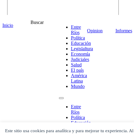
Buscar
Inicio
Entre
Opinion
Informes
Ríos
Política
Educación
Legislaltura
Economía
Judiciales
Salud
¡Ponete en contacto!
El país
América
Latina
Mundo
Escribe aquí abajo lo que desees buscar
luego presiona el botón "buscar"
Entre
Ríos
Buscar
Buscar
Política
O bien prueba
Educación
Buscar en el archivo
Legislaltura
Este sitio usa cookies para analítica y para mejorar tu experiencia. Al
Economía