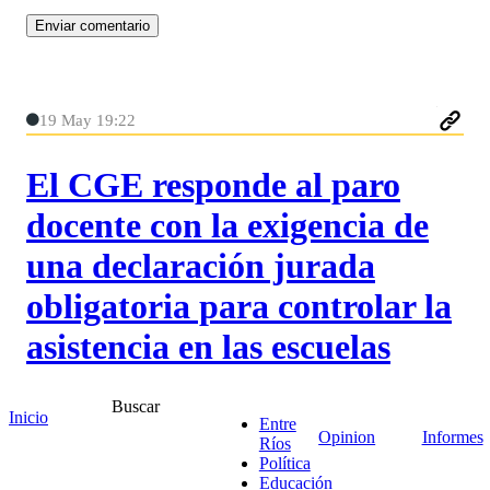
19 May 19:22
El CGE responde al paro
docente con la exigencia de
una declaración jurada
obligatoria para controlar la
asistencia en las escuelas
La jornada de paro anunciada por AGMER para
Buscar
Inicio
Entre
este miércoles 21 de mayo, en adhesión a la
Opinion
Informes
Ríos
movilización provincial en defensa de IOSPER, no
Política
tardó en generar respuesta del gobierno. Desde el
Educación