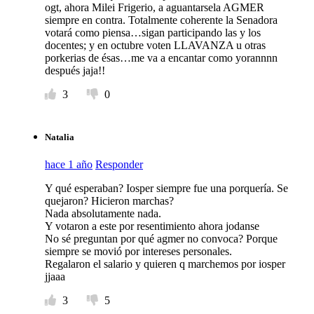
ogt, ahora Milei Frigerio, a aguantarsela AGMER
siempre en contra. Totalmente coherente la Senadora
votará como piensa…sigan participando las y los
docentes; y en octubre voten LLAVANZA u otras
porkerias de ésas…me va a encantar como yorannnn
después jaja!!
3
0
Natalia
hace 1 año
Responder
Y qué esperaban? Iosper siempre fue una porquería. Se
quejaron? Hicieron marchas?
Nada absolutamente nada.
Y votaron a este por resentimiento ahora jodanse
No sé preguntan por qué agmer no convoca? Porque
siempre se movió por intereses personales.
Regalaron el salario y quieren q marchemos por iosper
jjaaa
3
5