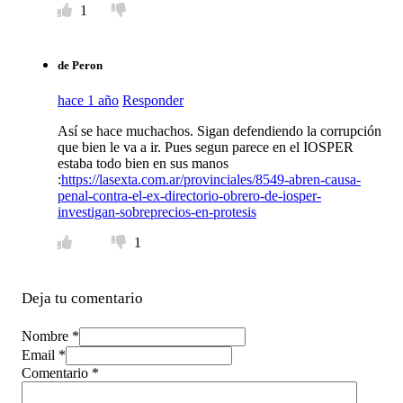
1
de Peron
hace 1 año
Responder
Así se hace muchachos. Sigan defendiendo la corrupción
que bien le va a ir. Pues segun parece en el IOSPER
estaba todo bien en sus manos
:
https://lasexta.com.ar/provinciales/8549-abren-causa-
penal-contra-el-ex-directorio-obrero-de-iosper-
investigan-sobreprecios-en-protesis
1
Deja tu comentario
Nombre *
Email *
Comentario
*