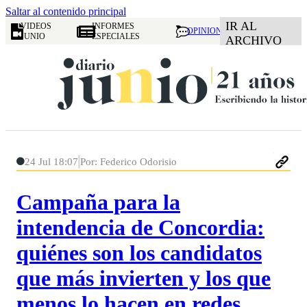
Saltar al contenido principal
IR AL
VIDEOS
INFORMES
OPINION
JUNIO
ESPECIALES
ARCHIVO
24 Jul 18:07
Por: Federico Odorisio
Campaña para la
intendencia de Concordia:
quiénes son los candidatos
que más invierten y los que
menos lo hacen en redes