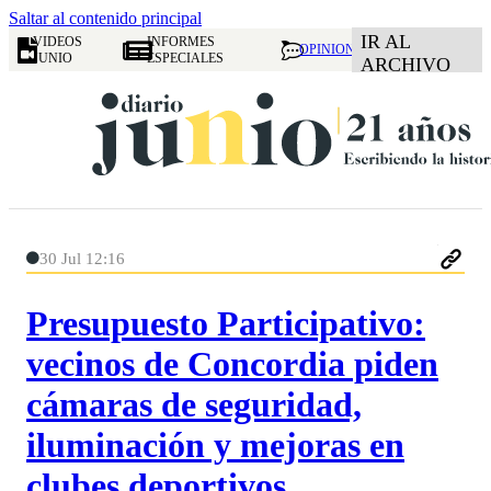
Saltar al contenido principal
IR AL
VIDEOS
INFORMES
OPINION
JUNIO
ESPECIALES
ARCHIVO
30 Jul 12:16
Presupuesto Participativo:
vecinos de Concordia piden
cámaras de seguridad,
iluminación y mejoras en
clubes deportivos