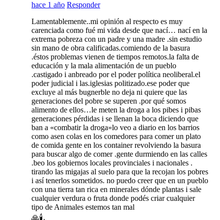
hace 1 año
Responder
Lamentablemente..mi opinión al respecto es muy
carenciada como fué mi vida desde que nací… nací en la
extrema pobreza con un padre y una madre .sin estudio
sin mano de obra calificadas.comiendo de la basura
.éstos problemas vienen de tiempos remotos.la falta de
educación y la mala alimentación de un pueblo
.castigado i anbreado por el poder política neoliberal.el
poder judicial i las.iglesias politizado.ese poder que
excluye al más bugnerble no deja ni quiere que las
generaciones del pobre se superen .por qué somos
alimento de ellos…le meten la droga a los pibes i pibas
generaciones pérdidas i se llenan la boca diciendo que
ban a «combatir la droga»lo veo a diario en los barrios
como asen colas en los comedores para comer un plato
de comida gente en los container revolviendo la basura
para buscar algo de comer .gente durmiendo en las calles
.beo los gobiernos locales provinciales i nacionales .
tirando las migajas al suelo para que la recojan los pobres
i así tenerlos sometidos. no puedo creer que en un pueblo
con una tierra tan rica en minerales dónde plantas i sale
cualquier verdura o fruta donde podés criar cualquier
tipo de Animales estemos tan mal
🙏🕯️.