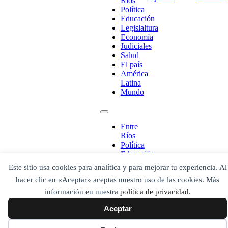
Ríos
Política
Educación
Legislaltura
Economía
Judiciales
Salud
El país
América
¡Ponete en contacto!
Latina
Mundo
Entre
Escribe aquí abajo lo que desees buscar
Ríos
luego presiona el botón "buscar"
Política
Buscar
Buscar
Educación
O bien prueba
Legislaltura
Este sitio usa cookies para analítica y para mejorar tu experiencia. Al
Buscar en el archivo
Economía
hacer clic en «Aceptar» aceptas nuestro uso de las cookies. Más
Judiciales
Salud
información en nuestra
política de privacidad
.
El país
Aceptar
América
Latina
Mundo