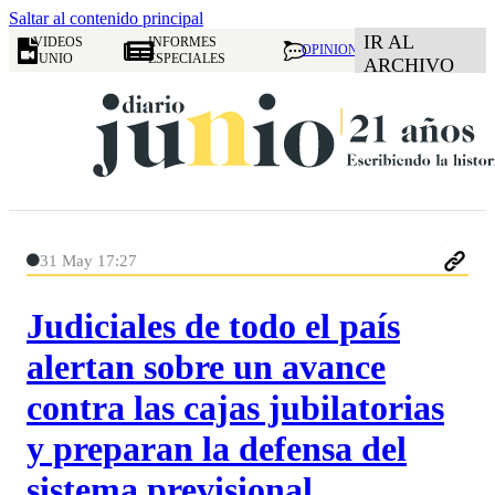
Saltar al contenido principal
IR AL
VIDEOS
INFORMES
OPINION
JUNIO
ESPECIALES
ARCHIVO
31 May 17:27
Judiciales de todo el país
alertan sobre un avance
contra las cajas jubilatorias
y preparan la defensa del
sistema previsional