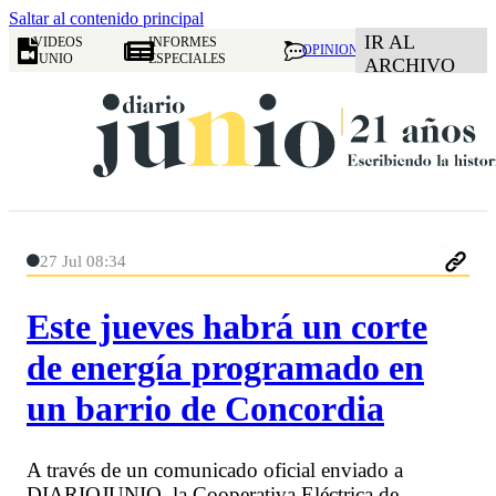
Saltar al contenido principal
IR AL
VIDEOS
INFORMES
OPINION
JUNIO
ESPECIALES
ARCHIVO
27 Jul 08:34
Este jueves habrá un corte
de energía programado en
un barrio de Concordia
A través de un comunicado oficial enviado a
DIARIOJUNIO, la Cooperativa Eléctrica de