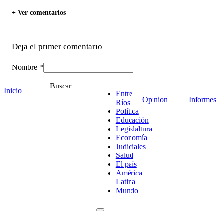
+ Ver comentarios
Deja el primer comentario
Nombre *
Email *
Buscar
Comentario
*
Inicio
Entre
Opinion
Informes
Ríos
Política
Educación
Legislaltura
Economía
Judiciales
Salud
El país
América
Latina
Mundo