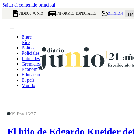
Saltar al contenido principal
VIDEOS JUNIO
INFORMES ESPECIALES
OPINION
IR
Entre
Ríos
Política
Policiales
Judiciales
Gremiales
Economía
Educación
El país
Mundo
09 Ene 16:37
El hijo de Edgardo Kueider def