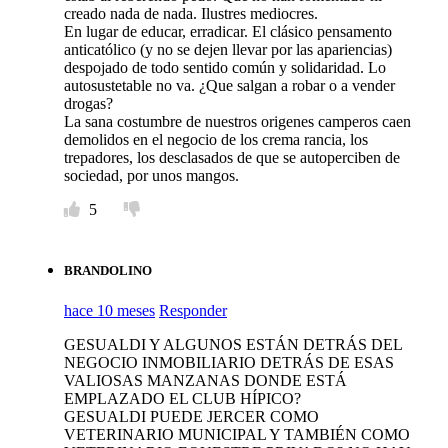
creado nada de nada. Ilustres mediocres.
En lugar de educar, erradicar. El clásico pensamento
anticatólico (y no se dejen llevar por las apariencias)
despojado de todo sentido común y solidaridad. Lo
autosustetable no va. ¿Que salgan a robar o a vender
drogas?
La sana costumbre de nuestros origenes camperos caen
demolidos en el negocio de los crema rancia, los
trepadores, los desclasados de que se autoperciben de
sociedad, por unos mangos.
5
BRANDOLINO
hace 10 meses
Responder
GESUALDI Y ALGUNOS ESTÁN DETRÁS DEL
NEGOCIO INMOBILIARIO DETRÁS DE ESAS
VALIOSAS MANZANAS DONDE ESTÁ
EMPLAZADO EL CLUB HÍPICO?
GESUALDI PUEDE JERCER COMO
VETERINARIO MUNICIPAL Y TAMBIÉN COMO