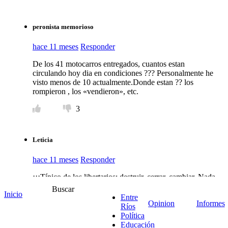
peronista memorioso
hace 11 meses
Responder
De los 41 motocarros entregados, cuantos estan
circulando hoy dia en condiciones ??? Personalmente he
visto menos de 10 actualmente.Donde estan ?? los
rompieron , los «vendieron», etc.
3
Leticia
hace 11 meses
Responder
¡¡¡Típico de los libertarios: destruir, cerrar, cambiar. Nada
de: construir, arreglar, mejorar.!!! ¡¡¡No se olviden a la
Buscar
Inicio
hora de votar. Piensen bien a quiénes les van a dar su
Entre
Opinion
Informes
voto!!!
Ríos
Política
3
2
Educación