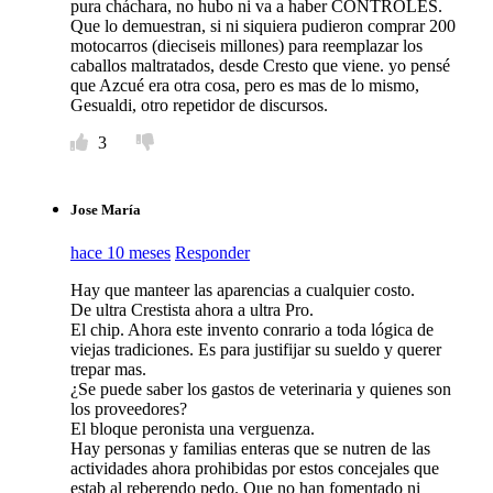
pura cháchara, no hubo ni va a haber CONTROLES.
Que lo demuestran, si ni siquiera pudieron comprar 200
motocarros (dieciseis millones) para reemplazar los
caballos maltratados, desde Cresto que viene. yo pensé
que Azcué era otra cosa, pero es mas de lo mismo,
Gesualdi, otro repetidor de discursos.
3
Jose María
hace 10 meses
Responder
Hay que manteer las aparencias a cualquier costo.
De ultra Crestista ahora a ultra Pro.
El chip. Ahora este invento conrario a toda lógica de
viejas tradiciones. Es para justifijar su sueldo y querer
trepar mas.
¿Se puede saber los gastos de veterinaria y quienes son
los proveedores?
El bloque peronista una verguenza.
Hay personas y familias enteras que se nutren de las
actividades ahora prohibidas por estos concejales que
estab al reberendo pedo. Que no han fomentado ni