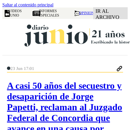
Saltar al contenido principal
IR AL
VIDEOS
INFORMES
OPINION
JUNIO
ESPECIALES
ARCHIVO
23 Jun 17:01
A casi 50 años del secuestro y
desaparición de Jorge
Papetti, reclaman al Juzgado
Federal de Concordia que
avance en una causa por