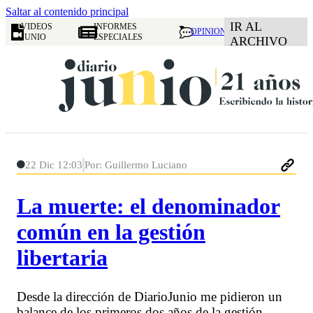
Saltar al contenido principal
IR AL
VIDEOS
INFORMES
OPINION
JUNIO
ESPECIALES
ARCHIVO
22 Dic 12:03
Por: Guillermo Luciano
La muerte: el denominador
común en la gestión
libertaria
Desde la dirección de DiarioJunio me pidieron un
balance de los primeros dos años de la gestión