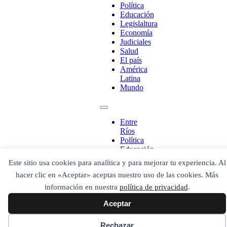
Política
Educación
Legislaltura
¡Ponete en contacto!
Economía
Judiciales
Salud
El país
América
Latina
Escribe aquí abajo lo que desees buscar
Mundo
luego presiona el botón "buscar"
Buscar
Buscar
O bien prueba
Buscar en el archivo
Entre
Ríos
Política
Educación
Legislaltura
Este sitio usa cookies para analítica y para mejorar tu experiencia. Al
Economía
hacer clic en «Aceptar» aceptas nuestro uso de las cookies. Más
Judiciales
Salud
información en nuestra
política de privacidad
.
El país
Aceptar
América
Latina
Mundo
Rechazar