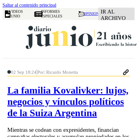
Saltar al contenido principal
IR AL
VIDEOS
INFORMES
OPINION
JUNIO
ESPECIALES
ARCHIVO
02 Sep 18:24
Por: Ricardo Monetta
La familia Kovalivker: lujos,
negocios y vínculos políticos
de la Suiza Argentina
Mientras se codean con expresidentes, financian
campañas electorales y acumulan propiedades en los