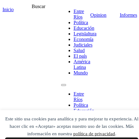
Comentario
*
Buscar
Inicio
Entre
Opinion
Informes
Ríos
Política
Educación
Legislaltura
Economía
Judiciales
Salud
El país
América
Latina
Mundo
¡Ponete en contacto!
Entre
Ríos
Política
Educación
Legislaltura
Este sitio usa cookies para analítica y para mejorar tu experiencia. Al
Economía
Escribe aquí abajo lo que desees buscar
hacer clic en «Aceptar» aceptas nuestro uso de las cookies. Más
Judiciales
luego presiona el botón "buscar"
Salud
Buscar
información en nuestra
política de privacidad
.
Buscar
El país