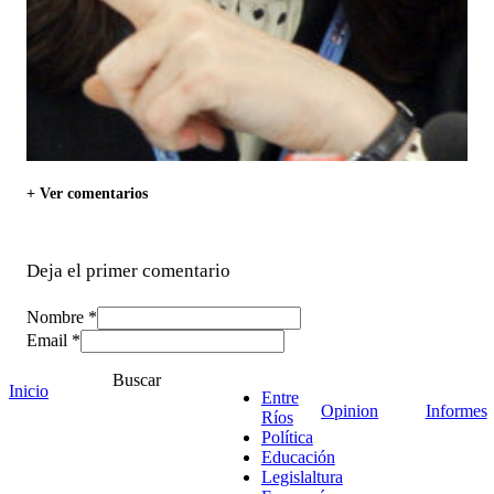
+ Ver comentarios
Deja el primer comentario
Nombre *
Email *
Comentario
*
Buscar
Inicio
Entre
Opinion
Informes
Ríos
Política
Educación
Legislaltura