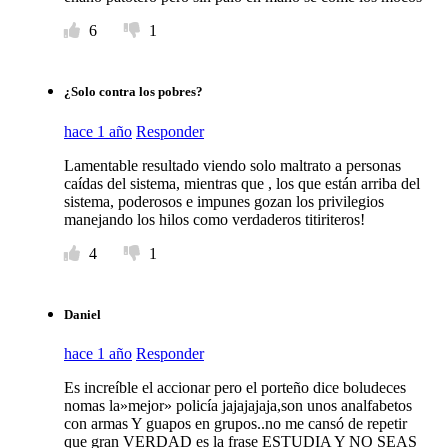
6
1
¿Solo contra los pobres?
hace 1 año
Responder
Lamentable resultado viendo solo maltrato a personas
caídas del sistema, mientras que , los que están arriba del
sistema, poderosos e impunes gozan los privilegios
manejando los hilos como verdaderos titiriteros!
4
1
Daniel
hace 1 año
Responder
Es increíble el accionar pero el porteño dice boludeces
nomas la»mejor» policía jajajajaja,son unos analfabetos
con armas Y guapos en grupos..no me cansó de repetir
que gran VERDAD es la frase ESTUDIA Y NO SEAS