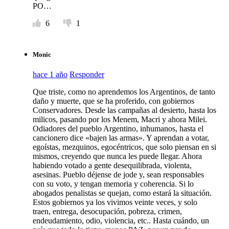
PO…
6
1
Monic
hace 1 año
Responder
Que triste, como no aprendemos los Argentinos, de tanto
daño y muerte, que se ha proferido, con gobiernos
Conservadores. Desde las campañas al desierto, hasta los
milicos, pasando por los Menem, Macri y ahora Milei.
Odiadores del pueblo Argentino, inhumanos, hasta el
cancionero dice «bajen las armas». Y aprendan a votar,
egoístas, mezquinos, egocéntricos, que solo piensan en si
mismos, creyendo que nunca les puede llegar. Ahora
habiendo votado a gente desequilibrada, violenta,
asesinas. Pueblo déjense de jode y, sean responsables
con su voto, y tengan memoria y coherencia. Si lo
abogados penalistas se quejan, como estará la situación.
Estos gobiernos ya los vivimos veinte veces, y solo
traen, entrega, desocupación, pobreza, crimen,
endeudamiento, odio, violencia, etc.. Hasta cuándo, un