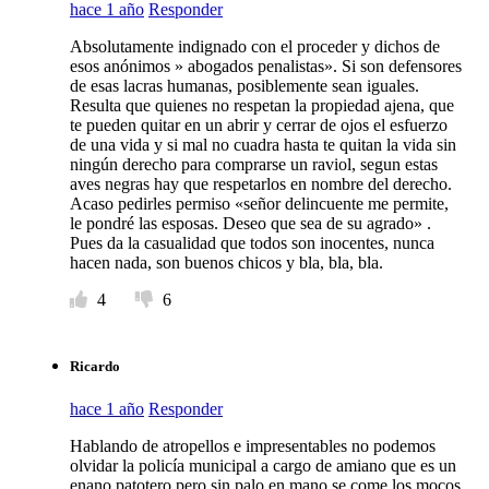
hace 1 año
Responder
Absolutamente indignado con el proceder y dichos de
esos anónimos » abogados penalistas». Si son defensores
de esas lacras humanas, posiblemente sean iguales.
Resulta que quienes no respetan la propiedad ajena, que
te pueden quitar en un abrir y cerrar de ojos el esfuerzo
de una vida y si mal no cuadra hasta te quitan la vida sin
ningún derecho para comprarse un raviol, segun estas
aves negras hay que respetarlos en nombre del derecho.
Acaso pedirles permiso «señor delincuente me permite,
le pondré las esposas. Deseo que sea de su agrado» .
Pues da la casualidad que todos son inocentes, nunca
hacen nada, son buenos chicos y bla, bla, bla.
4
6
Ricardo
hace 1 año
Responder
Hablando de atropellos e impresentables no podemos
olvidar la policía municipal a cargo de amiano que es un
enano patotero pero sin palo en mano se come los mocos