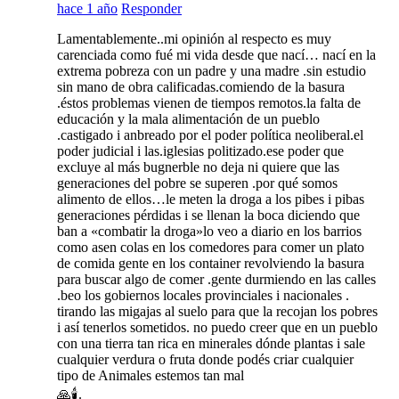
hace 1 año
Responder
Lamentablemente..mi opinión al respecto es muy
carenciada como fué mi vida desde que nací… nací en la
extrema pobreza con un padre y una madre .sin estudio
sin mano de obra calificadas.comiendo de la basura
.éstos problemas vienen de tiempos remotos.la falta de
educación y la mala alimentación de un pueblo
.castigado i anbreado por el poder política neoliberal.el
poder judicial i las.iglesias politizado.ese poder que
excluye al más bugnerble no deja ni quiere que las
generaciones del pobre se superen .por qué somos
alimento de ellos…le meten la droga a los pibes i pibas
generaciones pérdidas i se llenan la boca diciendo que
ban a «combatir la droga»lo veo a diario en los barrios
como asen colas en los comedores para comer un plato
de comida gente en los container revolviendo la basura
para buscar algo de comer .gente durmiendo en las calles
.beo los gobiernos locales provinciales i nacionales .
tirando las migajas al suelo para que la recojan los pobres
i así tenerlos sometidos. no puedo creer que en un pueblo
con una tierra tan rica en minerales dónde plantas i sale
cualquier verdura o fruta donde podés criar cualquier
tipo de Animales estemos tan mal
🙏🕯️.