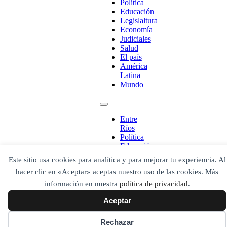
Política
Educación
Legislaltura
Economía
Judiciales
Salud
El país
América
Latina
Mundo
¡Ponete en contacto!
Entre
Ríos
Política
Escribe aquí abajo lo que desees buscar
Educación
luego presiona el botón "buscar"
Legislaltura
Este sitio usa cookies para analítica y para mejorar tu experiencia. Al
Economía
Buscar
Buscar
hacer clic en «Aceptar» aceptas nuestro uso de las cookies. Más
Judiciales
O bien prueba
Salud
Buscar en el archivo
información en nuestra
política de privacidad
.
El país
Aceptar
América
Latina
Mundo
Rechazar