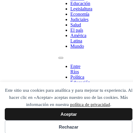
Educación
Legislaltura
Economía
Judiciales
Salud
El país
América
Latina
Mundo
¡Ponete en contacto!
Entre
Ríos
Política
Educación
Legislaltura
Este sitio usa cookies para analítica y para mejorar tu experiencia. Al
Economía
Escribe aquí abajo lo que desees buscar
hacer clic en «Aceptar» aceptas nuestro uso de las cookies. Más
Judiciales
luego presiona el botón "buscar"
Salud
información en nuestra
política de privacidad
.
Buscar
Buscar
El país
O bien prueba
Aceptar
América
Buscar en el archivo
Latina
Mundo
Rechazar