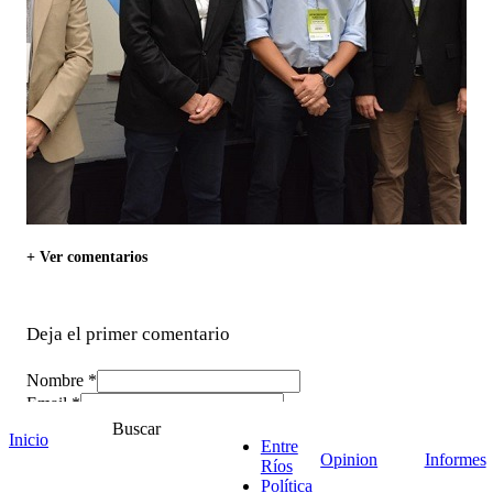
+ Ver comentarios
Deja el primer comentario
Nombre *
Email *
Comentario
*
Buscar
Inicio
Entre
Opinion
Informes
Ríos
Política