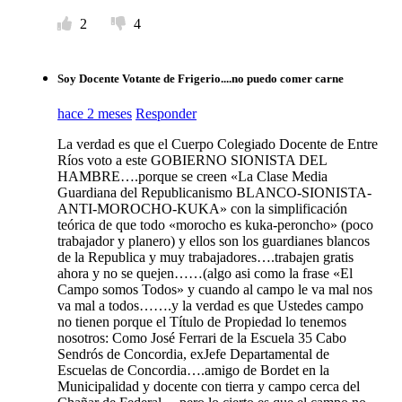
2
4
Soy Docente Votante de Frigerio....no puedo comer carne
hace 2 meses
Responder
La verdad es que el Cuerpo Colegiado Docente de Entre
Ríos voto a este GOBIERNO SIONISTA DEL
HAMBRE….porque se creen «La Clase Media
Guardiana del Republicanismo BLANCO-SIONISTA-
ANTI-MOROCHO-KUKA» con la simplificación
teórica de que todo «morocho es kuka-peroncho» (poco
trabajador y planero) y ellos son los guardianes blancos
de la Republica y muy trabajadores….trabajen gratis
ahora y no se quejen……(algo asi como la frase «El
Campo somos Todos» y cuando al campo le va mal nos
va mal a todos…….y la verdad es que Ustedes campo
no tienen porque el Título de Propiedad lo tenemos
nosotros: Como José Ferrari de la Escuela 35 Cabo
Sendrós de Concordia, exJefe Departamental de
Escuelas de Concordia….amigo de Bordet en la
Municipalidad y docente con tierra y campo cerca del