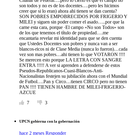
Chañar de Federal….pero lo cierto es que el campo no
son todos y no es de los docentes….pero les hicimos
creer que si lo eran) ahora ahi tienen se dan cuenta?
SON POBRES EMPOBRECIDOS POR FRIGERIO Y
MILEI y siguen sin poder comer el asado…..por que la
carne esta cara, porque ·El campo «No son Todos» son
de los que tenemos el título de propiedad….me
encantaria revelar mi identidad para que se den cuenta
que Ustedes Docentes son pobres y nunca van a ser
blancos-ricos ni de Clase Media (nunca lo fueron)…cada
vez son mas pobres…ahi tienen lo que VOTARON !!!!
Se merecen esto porque LA LETRA CON SANGRE
ENTRA !!!!! A ver si aprenden a defenderse de estos
Pseudos-Republicanos-Cuasi-Blancos-Anti-
Nacionalistas festejen su jubilación ahora con el Mundial
de Futbol….Pan y Circo…tienen CIRCO pero no tienen
PAN !!!! TIENEN HAMBRE DE MILEI-FRIGERIO-
AZCUE
7
3
UPCN gobierna con la gobernación
hace 2 meses
Responder