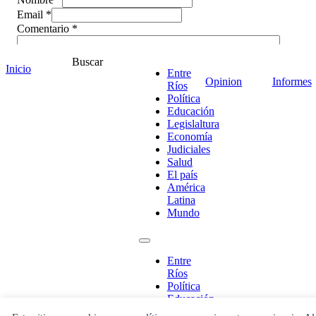
Email *
Comentario
*
Buscar
Inicio
Entre
Opinion
Informes
Ríos
Política
Educación
Legislaltura
Economía
Judiciales
Salud
El país
América
Latina
Mundo
¡Ponete en contacto!
Entre
Ríos
Política
Escribe aquí abajo lo que desees buscar
Educación
luego presiona el botón "buscar"
Legislaltura