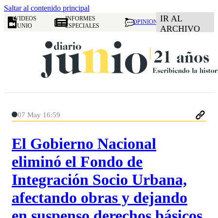
Saltar al contenido principal
IR AL
VIDEOS
INFORMES
OPINION
JUNIO
ESPECIALES
ARCHIVO
07 May 16:59
El Gobierno Nacional
eliminó el Fondo de
Integración Socio Urbana,
afectando obras y dejando
en suspenso derechos básicos