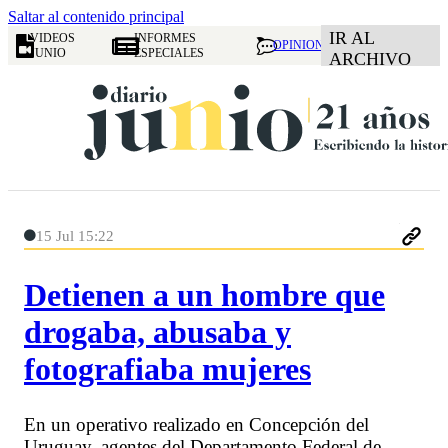
Saltar al contenido principal
IR AL
VIDEOS
INFORMES
OPINION
JUNIO
ESPECIALES
ARCHIVO
15 Jul 15:22
Detienen a un hombre que
drogaba, abusaba y
fotografiaba mujeres
En un operativo realizado en Concepción del
Uruguay, agentes del Departamento Federal de