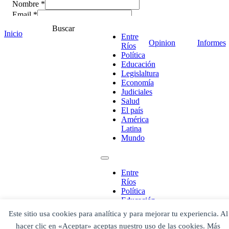
Nombre *
Email *
Comentario
*
Buscar
Inicio
Entre
Opinion
Informes
Ríos
Política
Educación
Legislaltura
Economía
Judiciales
Salud
El país
América
Latina
Mundo
¡Ponete en contacto!
Entre
Ríos
Política
Educación
Legislaltura
Este sitio usa cookies para analítica y para mejorar tu experiencia. Al
Economía
Escribe aquí abajo lo que desees buscar
hacer clic en «Aceptar» aceptas nuestro uso de las cookies. Más
Judiciales
luego presiona el botón "buscar"