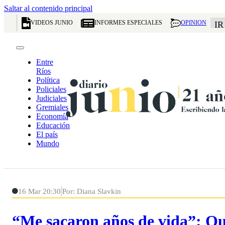
Saltar al contenido principal
VIDEOS JUNIO
INFORMES ESPECIALES
OPINION
IR
Entre
Ríos
Política
Policiales
Judiciales
Gremiales
Economía
Educación
El país
Mundo
16 Mar 20:30
Por: Diana Slavkin
“Me sacaron años de vida”: Qu