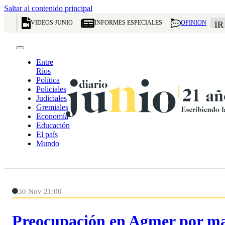
Saltar al contenido principal
VIDEOS JUNIO
INFORMES ESPECIALES
OPINION
IR
Entre
Ríos
Política
Policiales
Judiciales
Gremiales
Economía
Educación
El país
Mundo
30 Nov 21:00
Preocupación en Agmer por mal