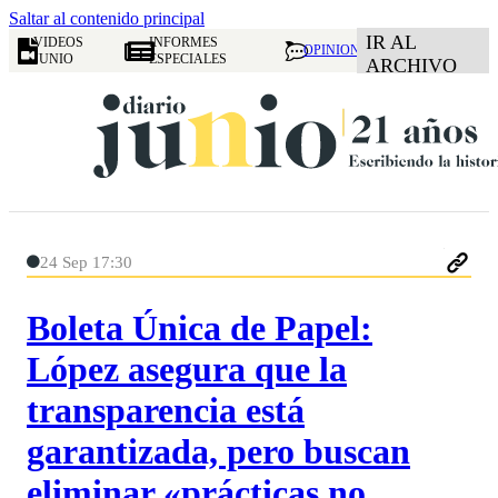
Saltar al contenido principal
IR AL
VIDEOS
INFORMES
OPINION
JUNIO
ESPECIALES
ARCHIVO
24 Sep 17:30
Boleta Única de Papel:
López asegura que la
transparencia está
garantizada, pero buscan
eliminar «prácticas no