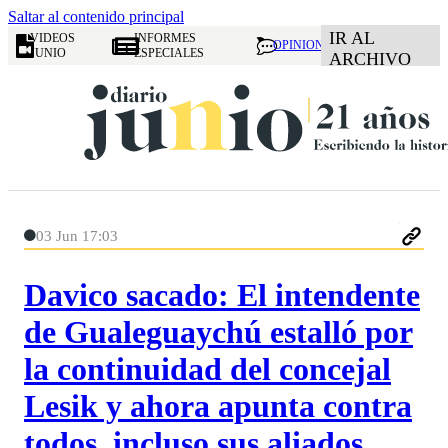
Saltar al contenido principal
IR AL
VIDEOS
INFORMES
OPINION
JUNIO
ESPECIALES
ARCHIVO
03 Jun 17:03
Davico sacado: El intendente
de Gualeguaychú estalló por
la continuidad del concejal
Lesik y ahora apunta contra
todos, incluso sus aliados