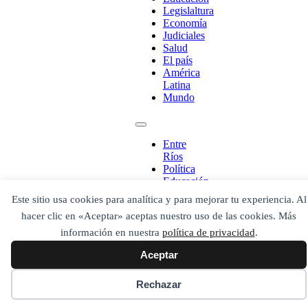
Legislaltura
Economía
Judiciales
Salud
El país
América
Latina
¡Ponete en contacto!
Mundo
Entre
Ríos
Escribe aquí abajo lo que desees buscar
Política
luego presiona el botón "buscar"
Educación
Buscar
Buscar
Legislaltura
Este sitio usa cookies para analítica y para mejorar tu experiencia. Al
O bien prueba
Economía
Buscar en el archivo
hacer clic en «Aceptar» aceptas nuestro uso de las cookies. Más
Judiciales
Salud
información en nuestra
política de privacidad
.
El país
Aceptar
América
Latina
Mundo
Rechazar
Secciones