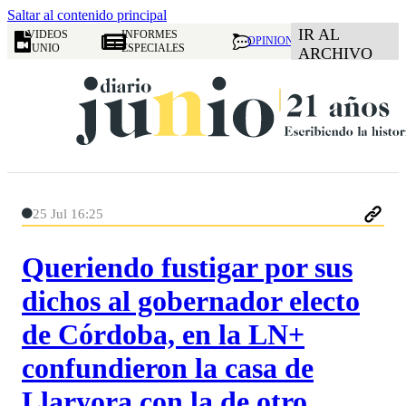
Saltar al contenido principal
IR AL
VIDEOS
INFORMES
OPINION
JUNIO
ESPECIALES
ARCHIVO
25 Jul 16:25
Queriendo fustigar por sus
dichos al gobernador electo
de Córdoba, en la LN+
confundieron la casa de
Llaryora con la de otro