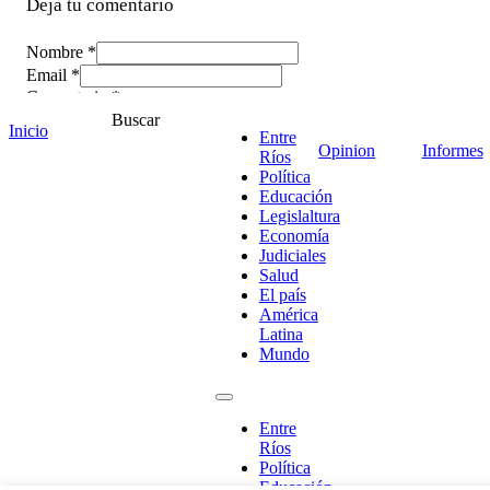
Deja tu comentario
Nombre *
Email *
Comentario
*
Buscar
Inicio
Entre
Opinion
Informes
Ríos
Política
Educación
Legislaltura
Economía
Judiciales
Salud
El país
América
Latina
Mundo
¡Ponete en contacto!
Entre
Ríos
Política
Educación