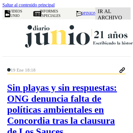
Saltar al contenido principal
IR AL
VIDEOS
INFORMES
OPINION
JUNIO
ESPECIALES
ARCHIVO
19 Ene 18:18
Sin playas y sin respuestas:
ONG denuncia falta de
políticas ambientales en
Concordia tras la clausura
de Los Sauces