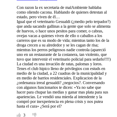
Con razon la ex secretaria de malAmbiente hablaba
como oliendo cacona. Hablando de quienes detestan al
estado, pero viven de él…
Igual que el veterinario Gesualdi (¿medio pelo terpador?)
que anda sacando gallinas a la gente que solo se alimenta
de huevos, o hace unos pesitos para comer, o cabras,
ovejas vacas a quienes viven de ello o caballos a los
carreros que es su modo de vida; mientras tanto los de la
droga crecen a su alrededor y se les cagan de risa;
mientras los perros peligrosos nadie controla (apareció
uno en un restaurante de la costanera, tan violento, que
tuvo que intervenir el veterinario policial para sedarlo!!!!)
La ciudad es una invación de ratas, palomas y loros.
Tenes el club hipico lleno de privilegios con estuds en
medio de la ciudad, a 22 cuadras de la municipalidad y
en medio de barrios residenciales. Explicacion de la
¿ordenanza irreal gesualdi? ¿negocios?. Conversando
con algunos funcionarios te dicen: «Ya no sabe que
hacer para chupar las medias y ganar mas plata para sus
apariencias. Le vendió una mierda al intendente y la
compró por inexperiencia en plena crisis y nos putea
hasta el cura» ¿Será por el?
3