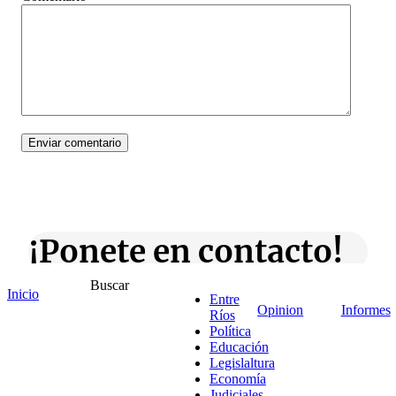
¡Ponete en contacto!
Buscar
Inicio
Entre
Opinion
Informes
Ríos
Política
Escribe aquí abajo lo que desees buscar
Educación
luego presiona el botón "buscar"
Legislaltura
Buscar
Buscar
Economía
O bien prueba
Judiciales