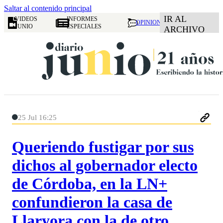
Saltar al contenido principal
IR AL
VIDEOS
INFORMES
OPINION
JUNIO
ESPECIALES
ARCHIVO
25 Jul 16:25
Queriendo fustigar por sus
dichos al gobernador electo
de Córdoba, en la LN+
confundieron la casa de
Llaryora con la de otro