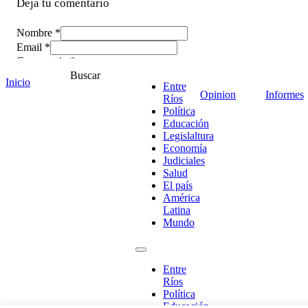
Deja tu comentario
Nombre *
Email *
Comentario
*
Buscar
Inicio
Entre
Opinion
Informes
Ríos
Política
Educación
Legislaltura
Economía
Judiciales
Salud
El país
América
Latina
Mundo
¡Ponete en contacto!
Entre
Ríos
Política
Educación