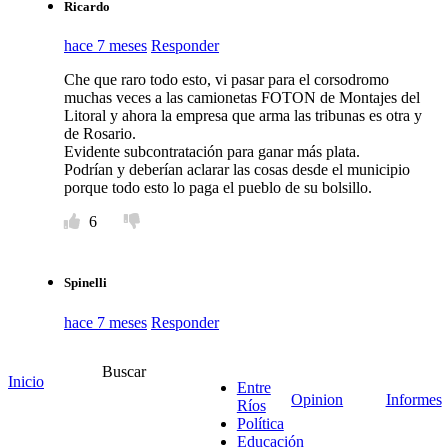
Ricardo
hace 7 meses
Responder
Che que raro todo esto, vi pasar para el corsodromo
muchas veces a las camionetas FOTON de Montajes del
Litoral y ahora la empresa que arma las tribunas es otra y
de Rosario.
Evidente subcontratación para ganar más plata.
Podrían y deberían aclarar las cosas desde el municipio
porque todo esto lo paga el pueblo de su bolsillo.
6
Spinelli
hace 7 meses
Responder
Mientras a los vecinos les piden esfuerzo, el Municipio
Buscar
de Concordia acaba de adjudicar $229.904.000,00 por el
Inicio
Entre
alquiler de tribunas para el Carnaval 2026. Un proceso
Opinion
Informes
Ríos
que huele mal de principio a fin:
Política
EL «SOLITARIO»: Se presentó una sola empresa
Educación
(RIBRON S.A.). NADIE MÁS EN EL PAÍS QUIERE