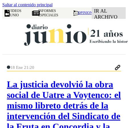
Saltar al contenido principal
IR AL
VIDEOS
INFORMES
OPINION
JUNIO
ESPECIALES
ARCHIVO
18 Ene 21:20
La justicia devolvió la obra
social de Uatre a Voytenco: el
mismo libreto detrás de la
intervención del Sindicato de
la Fruta en Concordia y la