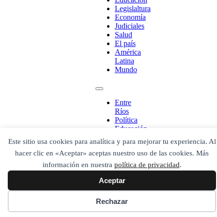
Legislaltura
Economía
Judiciales
Salud
El país
América
Latina
Mundo
¡Ponete en contacto!
Entre
Ríos
Política
Escribe aquí abajo lo que desees buscar
Educación
luego presiona el botón "buscar"
Legislaltura
Buscar
Buscar
Este sitio usa cookies para analítica y para mejorar tu experiencia. Al
Economía
O bien prueba
hacer clic en «Aceptar» aceptas nuestro uso de las cookies. Más
Judiciales
Buscar en el archivo
Salud
información en nuestra
política de privacidad
.
El país
Aceptar
América
Latina
Mundo
Rechazar
Secciones