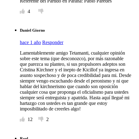
Referente del Partido en Paraná: Pablo Paredes
4
Daniel Giorno
hace 1 año
Responder
Lamentablemente amigo Tetamanti, cualquier opinión
sobre este tema (que desconozco), por más razonable
que parezca su planteo, si sus propulsores adeptos son
Cristina Kirchner y el inepto de Kicillof ya ingresa en
asunto sospechoso y de poca credibilidad para mi. Desde
siempre vengo escuchando desde el peronismo y ni que
hablar del kirchnerismo que cuando son oposición
cualquier cosa que proponga el oficialismo para ustedes
siempre será entreguista y apatrida. Hasta aquí llegué mi
hartazgo con ustedes es tan grande que estoy
imposibilitado de creerles algo!
12
2
Raul