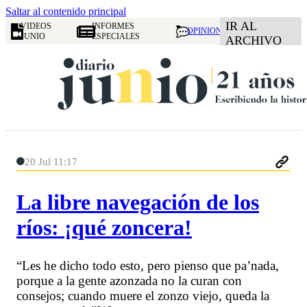
Saltar al contenido principal
IR AL
VIDEOS
INFORMES
OPINION
JUNIO
ESPECIALES
ARCHIVO
20 Jul 11:17
La libre navegación de los
ríos: ¡qué zoncera!
“Les he dicho todo esto, pero pienso que pa’nada,
porque a la gente azonzada no la curan con
consejos; cuando muere el zonzo viejo, queda la