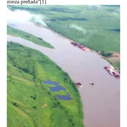
zonza preñada”[1]