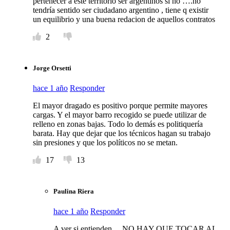
pertenecer a este territorio ser argentinos si no ….no
tendría sentido ser ciudadano argentino , tiene q existir
un equilibrio y una buena redacion de aquellos contratos
2
Jorge Orsetti
hace 1 año
Responder
El mayor dragado es positivo porque permite mayores
cargas. Y el mayor barro recogido se puede utilizar de
relleno en zonas bajas. Todo lo demás es politiquería
barata. Hay que dejar que los técnicos hagan su trabajo
sin presiones y que los políticos no se metan.
17
13
Paulina Riera
hace 1 año
Responder
A ver si entienden….NO HAY QUE TOCAR AL