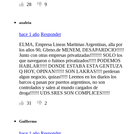
28
9
azaleia
hace 1 año
Responder
ELMA, Empresa Lineas Martimas Argentinas, alla por
los años 90, Gbrno.de MENEM, DESAPARDCIO!!!!!
Junto con otras empresas privatizadas!!!!!!!! SOLO los
que navegaron o fuimos privatizados!!!!! PODEMOS
HABLAR!!!!! DONDE ESTABA ESTA GENTUZA
Q HOY, OPINAN!!!!!! SON LAKRAS!!!! perderan
algun negocio, quizas!!!!! Leemos en los diarios los
barcos q pasan por puertos argentinos, no son
controlados y salen al mundo cargados de
droga!!!!!! UDS.SRES SON COMPLICES!!!!!
31
2
Guillermo
hace 1 año
Responder