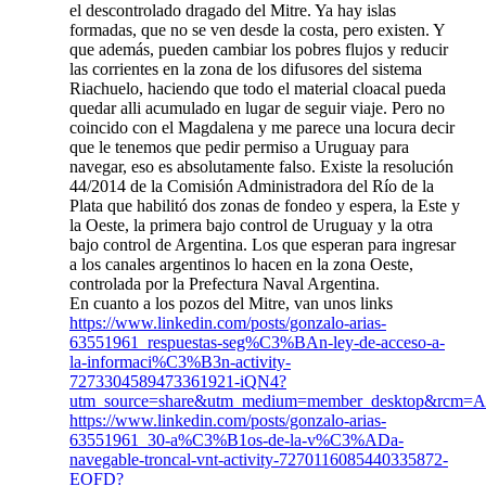
el descontrolado dragado del Mitre. Ya hay islas
formadas, que no se ven desde la costa, pero existen. Y
que además, pueden cambiar los pobres flujos y reducir
las corrientes en la zona de los difusores del sistema
Riachuelo, haciendo que todo el material cloacal pueda
quedar alli acumulado en lugar de seguir viaje. Pero no
coincido con el Magdalena y me parece una locura decir
que le tenemos que pedir permiso a Uruguay para
navegar, eso es absolutamente falso. Existe la resolución
44/2014 de la Comisión Administradora del Río de la
Plata que habilitó dos zonas de fondeo y espera, la Este y
la Oeste, la primera bajo control de Uruguay y la otra
bajo control de Argentina. Los que esperan para ingresar
a los canales argentinos lo hacen en la zona Oeste,
controlada por la Prefectura Naval Argentina.
En cuanto a los pozos del Mitre, van unos links
https://www.linkedin.com/posts/gonzalo-arias-
63551961_respuestas-seg%C3%BAn-ley-de-acceso-a-
la-informaci%C3%B3n-activity-
7273304589473361921-iQN4?
utm_source=share&utm_medium=member_desktop&rc
https://www.linkedin.com/posts/gonzalo-arias-
63551961_30-a%C3%B1os-de-la-v%C3%ADa-
navegable-troncal-vnt-activity-7270116085440335872-
EOFD?