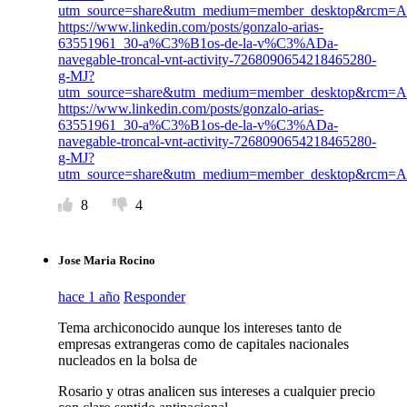
utm_source=share&utm_medium=member_desktop&rc
https://www.linkedin.com/posts/gonzalo-arias-
63551961_30-a%C3%B1os-de-la-v%C3%ADa-
navegable-troncal-vnt-activity-7268090654218465280-
g-MJ?
utm_source=share&utm_medium=member_desktop&rc
https://www.linkedin.com/posts/gonzalo-arias-
63551961_30-a%C3%B1os-de-la-v%C3%ADa-
navegable-troncal-vnt-activity-7268090654218465280-
g-MJ?
utm_source=share&utm_medium=member_desktop&rc
8
4
Jose Maria Rocino
hace 1 año
Responder
Tema archiconocido aunque los intereses tanto de
empresas extrangeras como de capitales nacionales
nucleados en la bolsa de
Rosario y otras analicen sus intereses a cualquier precio