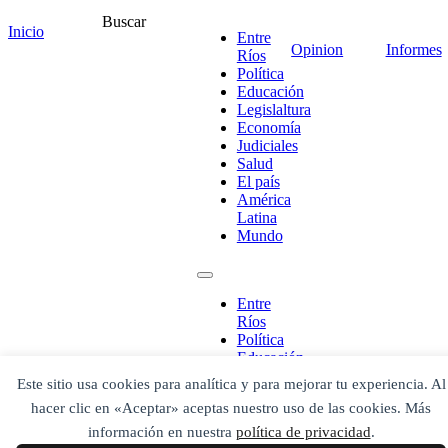
Buscar
Inicio
Entre
Opinion
Informes
Ríos
Política
Educación
Legislaltura
Economía
Judiciales
Salud
El país
América
¡Ponete en contacto!
Latina
Mundo
Entre
Escribe aquí abajo lo que desees buscar
Ríos
luego presiona el botón "buscar"
Política
Buscar
Buscar
Educación
O bien prueba
Legislaltura
Este sitio usa cookies para analítica y para mejorar tu experiencia. Al
Buscar en el archivo
Economía
hacer clic en «Aceptar» aceptas nuestro uso de las cookies. Más
Judiciales
Salud
información en nuestra
política de privacidad
.
El país