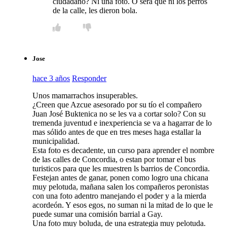
ciudadano? Ni una foto. O será que ni los perros
de la calle, les dieron bola.
Jose
hace 3 años
Responder
Unos mamarrachos insuperables.
¿Creen que Azcue asesorado por su tío el compañero
Juan José Buktenica no se les va a cortar solo? Con su
tremenda juventud e inexperiencia se va a hagarrar de lo
mas sólido antes de que en tres meses haga estallar la
municipalidad.
Esta foto es decadente, un curso para aprender el nombre
de las calles de Concordia, o estan por tomar el bus
turisticos para que les muestren ls barrios de Concordia.
Festejan antes de ganar, ponen como logro una chicana
muy pelotuda, mañana salen los compañeros peronistas
con una foto adentro manejando el poder y a la mierda
acordeón. Y esos egos, no suman ni la mitad de lo que le
puede sumar una comisión barrial a Gay.
Una foto muy boluda, de una estrategia muy pelotuda.