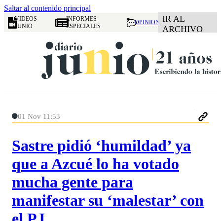
Saltar al contenido principal
IR AL
VIDEOS
INFORMES
OPINION
JUNIO
ESPECIALES
ARCHIVO
01 Nov 11:53
Sastre pidió ‘humildad’ ya
que a Azcué lo ha votado
mucha gente para
manifestar su ‘malestar’ con
el PJ