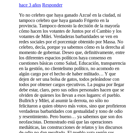
hace 3 años
Responder
Yo no celebro que haya ganado Azcué en la ciudad, ni
tampoco celebro que haya ganado Frigerio en la
provincia. Tampoco denosto la decisión de la mayoría
cómo hacen los votantes de Juntos por el Cambio y los
votantes de Milei. Verdaderas barbaridades se ven en
redes sociales por el porcentaje obtenido por Massa. No
celebro, decía, porque ya sabemos cómo es la derecha al
momento de gobernar. Deseo que, definitivamente, entre
los diferentes espacios políticos haya consenso en
cuestiones básicas como Salud, Educación, transparencia
en la gestión, no clientelismo político, no acomodo en
algún cargo por el hecho de haber militado… Y que
dejen de ser una bolsa de gatos, todos peleándose con
todos por obtener cargos ejecutivos. La pugna por llegar
debe estar, claro, pero sus odios personales hacen que se
olviden de quienes los llevan a esos lugares: el pueblo.
Bullrich y Milei, al asumir la derrota, no sólo no
felicitaron a quien obtuvo más votos, sino que profirieron
verdaderas barbaridades con gestualidad y tono de odio
y resentimiento. Pero bueno… ya sabemos que son dos
neofascistas. Demostrado está que las operaciones
mediáticas, las construcciones de relatos y los discursos
de odio no dan resultado. El pueblo vota según sus